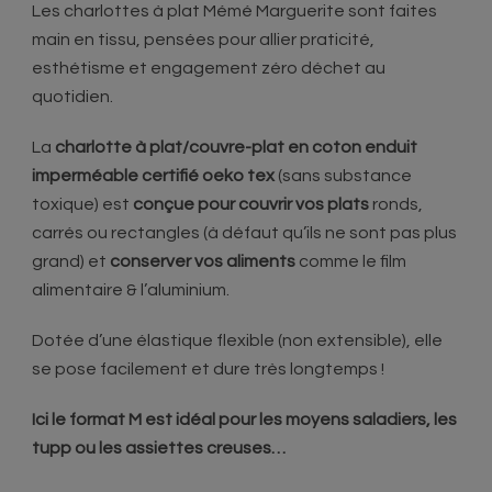
Les charlottes à plat Mémé Marguerite sont faites
main en tissu, pensées pour allier praticité,
esthétisme et engagement zéro déchet au
quotidien.
La
charlotte à plat/couvre-plat en coton enduit
imperméable certifié oeko tex
(sans substance
toxique) est
conçue pour couvrir vos plats
ronds,
carrés ou rectangles (à défaut qu’ils ne sont pas plus
grand) et
conserver vos aliments
comme le film
alimentaire & l’aluminium.
Dotée d’une élastique flexible (non extensible), elle
se pose facilement et dure très longtemps !
Ici le format M est idéal pour les moyens saladiers, les
tupp ou les assiettes creuses…