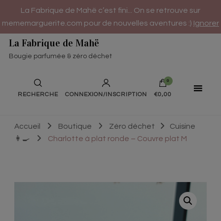
La Fabrique de Mahë c’est fini... On se retrouve sur
mememarguerite.com pour de nouvelles aventures :)
Ignorer
La Fabrique de Mahë
Bougie parfumée & zéro déchet
0
RECHERCHE
CONNEXION/INSCRIPTION
€0,00
Accueil
Boutique
Zéro déchet
Cuisine
👩‍🍳
Charlotte à plat ronde – Couvre plat M