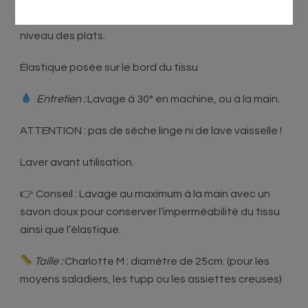
d’une élastique afin d’avoir une bonne adhérence au
niveau des plats.
Élastique posée sur le bord du tissu
Entretien :
Lavage à 30° en machine, ou à la main.
ATTENTION : pas de sèche linge ni de lave vaisselle !
Laver avant utilisation.
👉 Conseil : Lavage au maximum à la main avec un
savon doux pour conserver l’imperméabilité du tissu
ainsi que l’élastique.
Taille :
Charlotte M : diamètre de 25cm. (pour les
moyens saladiers, les tupp ou les assiettes creuses)